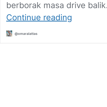
berborak masa drive balik
Taman
Continue reading
Negara
Johor
Pulau
@omaralattas
Kukup
–
ekopelancongan
unik
di
selatan
Johor