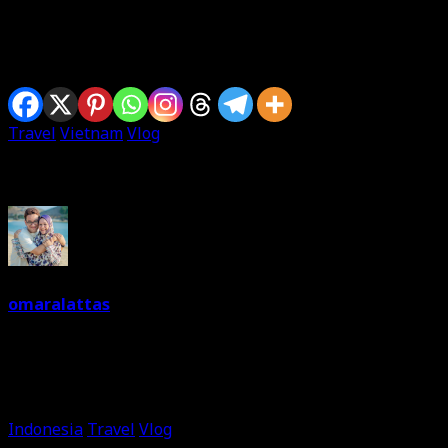
Sharing is caring
Travel
Vietnam
Vlog
Written By
omaralattas
Dreams are free. So keep on dreaming. I am a dreamer.
Love food and travelling. Can't live without music. And a
joker most of the time.
Indonesia
Travel
Vlog