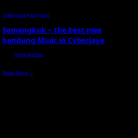
Cyberjaya
Food
Vlog
Semangkuk ~ the best mee
bandung Muar in Cyberjaya
omaralattas
25th December 2019
Read More
→