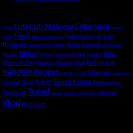
MORE STORIES
Cyberjaya
Cuti-Cuti Malaysia
China
Dream
Food
Indonesia
Italy
Iran
Hilton
Home
Hong Kong
Itinerary
Kuala Lumpur
Japan
Johor
Kedah
Langkawi
Music
One
Melaka
Negeri Sembilan
New Zealand
Story A Day
Putrajaya
Pahang
Perak
Penang
Random
Recipes
Selangor
Sabah
Shangri-La
Sarawak
South Korea
Solo Travel
Terengganu
Slovenia
Travel
Thailand
Vietnam
Tunisia
United Arab Emirates
Vlog
Wish List