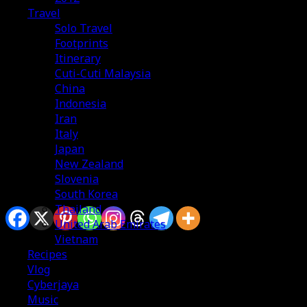
Travel
Solo Travel
Footprints
Itinerary
Cuti-Cuti Malaysia
China
Indonesia
Iran
Italy
Japan
New Zealand
Slovenia
South Korea
Sharing is caring
Thailand
United Arab Emirates
Vietnam
Recipes
Vlog
Cyberjaya
Music