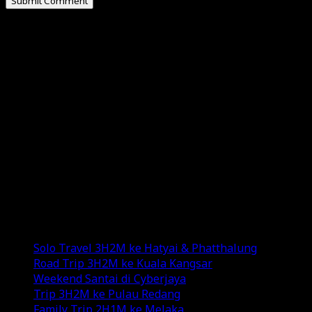
ABOUT
Hello, I am Omar Al-Attas, a creative professional
residing in Cyberjaya, Malaysia.
I’m really into social media, where I share my
experiences and random thoughts through my blogs
and YouTube channel.
Exploring new destinations, savoring diverse
cuisines, and indulging in various genres of music add
color to my life.
Recent Posts
Solo Travel 3H2M ke Hatyai & Phatthalung
Road Trip 3H2M ke Kuala Kangsar
Weekend Santai di Cyberjaya
Trip 3H2M ke Pulau Redang
Family Trip 2H1M ke Melaka