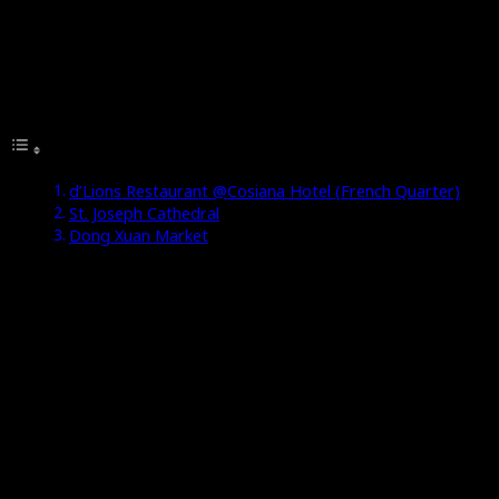
pekena. Aku teringat ada satu restoran halal kat sini
yang menghidangkan masakan Malaysia dan Singapura.
So, kami ke sana lah.
Table of Contents
d’Lions Restaurant @Cosiana Hotel (French Quarter)
St. Joseph Cathedral
Dong Xuan Market
d’Lions Restaurant @Cosiana Hotel (French Quarter)
Restoran yang aku maksudkan ni ialah d’Lions
Restaurant yang terletak di Cosiana Hotel (French
Quarter). Bila tengok menu, macam-macam masakan dari
Malaysia dan Singapura yang boleh korang makan kat
sini. Termasuklah masakan Vietnam juga. Dari nasi
lemak, Penang prawn mee hinggalah ke teh tarik. Yang
penting halal!