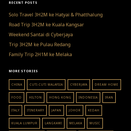
RECENT POSTS
Solo Travel 3H2M ke Hatyai & Phatthalung
Road Trip 3H2M ke Kuala Kangsar
Weekend Santai di Cyberjaya
Trip 3H2M ke Pulau Redang
Family Trip 2H1M ke Melaka
MORE STORIES
CHINA
CUTI-CUTI MALAYSIA
CYBERJAYA
DREAM HOME
FOOD
HILTON
HONG KONG
INDONESIA
IRAN
ITALY
ITINERARY
JAPAN
JOHOR
KEDAH
KUALA LUMPUR
LANGKAWI
MELAKA
MUSIC