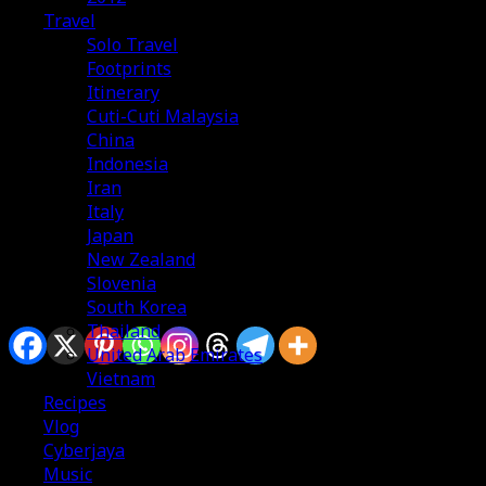
Travel
Solo Travel
Footprints
Itinerary
Cuti-Cuti Malaysia
China
Indonesia
Iran
Italy
Japan
New Zealand
Slovenia
South Korea
Sharing is caring
Thailand
United Arab Emirates
Vietnam
Recipes
Vlog
Cyberjaya
Music