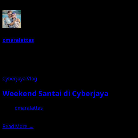
Written By
omaralattas
Dreams are free. So keep on dreaming. I am a dreamer.
Love food and travelling. Can't live without music. And a
joker most of the time.
Cyberjaya
Vlog
Weekend Santai di Cyberjaya
omaralattas
2nd July 2026
Read More
→