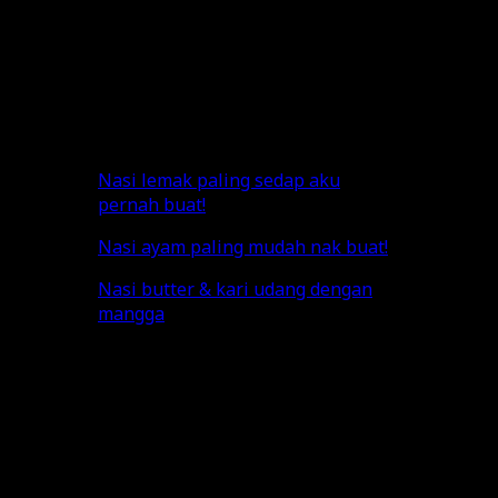
Sukatan air dengan beras pula bergantung pada jenis
beras korang. Macam aku ni, aku guna beras basmathi
Faiza. Sukatannya 1 cawan beras = 1.5 cawan air. So, 2
cawan beras = 3 cawan air lah.
Senang je kan? Selamat mencuba!
Nasi lemak paling sedap aku
pernah buat!
Nasi ayam paling mudah nak buat!
Nasi butter & kari udang dengan
mangga