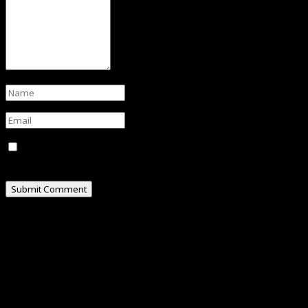
Save my name, email, and website in this browser for
the next time I comment.
ABOUT
Hello, I am Omar Al-Attas, a creative professional
residing in Cyberjaya, Malaysia.
I’m really into social media, where I share my
experiences and random thoughts through my blogs