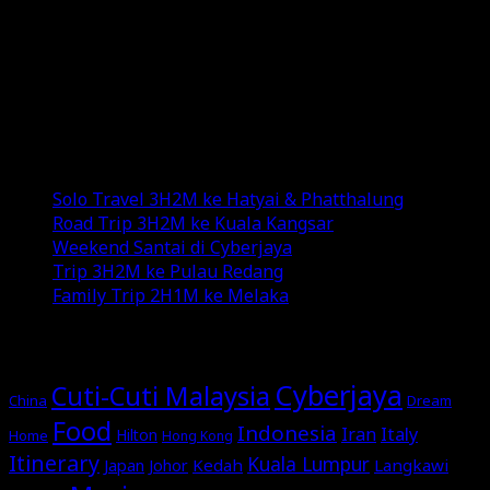
and YouTube channel.
Exploring new destinations, savoring diverse
cuisines, and indulging in various genres of music add
color to my life.
Recent Posts
Solo Travel 3H2M ke Hatyai & Phatthalung
Road Trip 3H2M ke Kuala Kangsar
Weekend Santai di Cyberjaya
Trip 3H2M ke Pulau Redang
Family Trip 2H1M ke Melaka
MORE STORIES
Cyberjaya
Cuti-Cuti Malaysia
China
Dream
Food
Indonesia
Italy
Iran
Hilton
Home
Hong Kong
Itinerary
Kuala Lumpur
Japan
Johor
Kedah
Langkawi