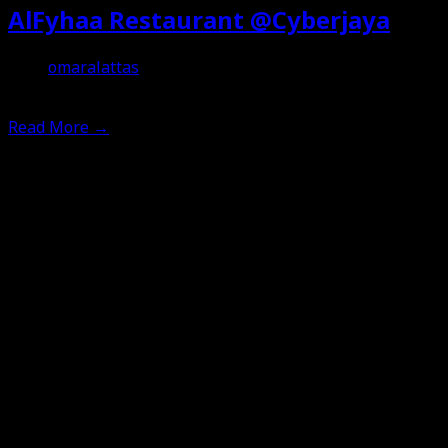
AlFyhaa Restaurant @Cyberjaya
omaralattas
27th April 2018
Read More
→