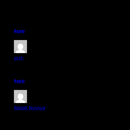
pakkal je ko keje kan?
kalau tak aku rasa ko dah terbungkang kat depan
sofa tu..
Reply
pizli
11th July 2012
Situ memang ramai manusia.
Reply
Bedak Nyonya
11th July 2012
tu la pasal. nanti nak try yang lain2 plak. nampak
cam menariks