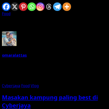
Food
Written By
omaralattas
Dreams are free. So keep on dreaming. I am a dreamer.
Love food and travelling. Can't live without music. And a
joker most of the time.
Cyberjaya
Food
Vlog
Masakan kampung paling best di
Cyberjaya