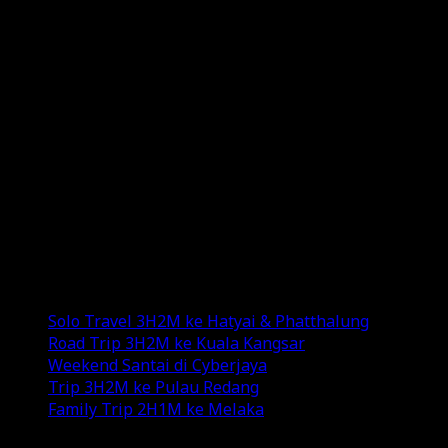
ABOUT
Hello, I am Omar Al-Attas, a creative professional
residing in Cyberjaya, Malaysia.
I’m really into social media, where I share my
experiences and random thoughts through my blogs
and YouTube channel.
Exploring new destinations, savoring diverse
cuisines, and indulging in various genres of music add
color to my life.
Recent Posts
Solo Travel 3H2M ke Hatyai & Phatthalung
Road Trip 3H2M ke Kuala Kangsar
Weekend Santai di Cyberjaya
Trip 3H2M ke Pulau Redang
Family Trip 2H1M ke Melaka