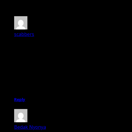
No Comments
scabbers
11th July 2012
Ahahahahaha… adoi penat gelak sepanjang baca
post ko ni!
Nasib baik ko tak amik video aksi2 menarik aku
kan. Balik rumah smalam terus tetido. Mandi tidak,
sahur pun tidak.
Pagi ni rasa mcm ada hangover.
Reply
Bedak Nyonya
11th July 2012