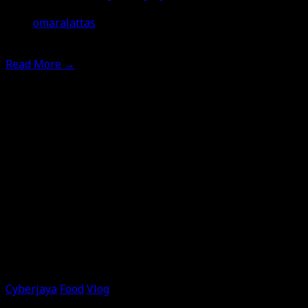
omaralattas
25th December 2020
Read More
→
Cyberjaya
Food
Vlog