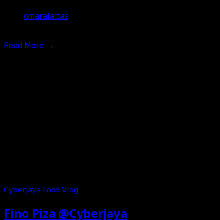
omaralattas
28th April 2017
Read More
→
Cyberjaya
Food
Vlog
Fino Piza @Cyberjaya