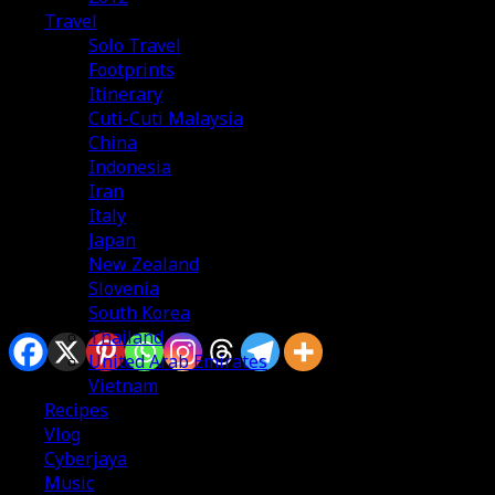
Travel
Solo Travel
Footprints
Itinerary
Cuti-Cuti Malaysia
China
Indonesia
Iran
Italy
Japan
New Zealand
Slovenia
South Korea
Sharing is caring
Thailand
United Arab Emirates
Vietnam
Recipes
Semalam lepas balik meeting, perut memang tengah
Vlog
tahap kelaparan yang amat sangat. Apatah lagi bila stuck
Cyberjaya
dalam jem kat tengah-tengah KL. Aku twit Scabbers ajak
Music