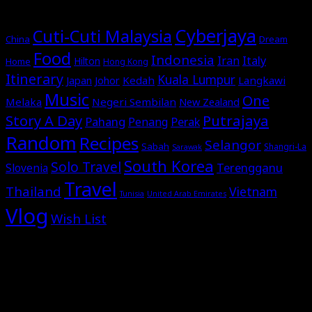
MORE STORIES
Cyberjaya
Cuti-Cuti Malaysia
China
Dream
Food
Indonesia
Italy
Iran
Hilton
Home
Hong Kong
Itinerary
Kuala Lumpur
Japan
Johor
Kedah
Langkawi
Music
One
Melaka
Negeri Sembilan
New Zealand
Story A Day
Putrajaya
Pahang
Perak
Penang
Random
Recipes
Selangor
Sabah
Shangri-La
Sarawak
South Korea
Solo Travel
Terengganu
Slovenia
Travel
Thailand
Vietnam
Tunisia
United Arab Emirates
Vlog
Wish List
2026
©Omar Al-Attas. All rights reserved.