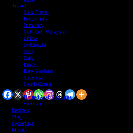
Travel
Solo Travel
Footprints
Itinerary
Cuti-Cuti Malaysia
China
Indonesia
Iran
Italy
Japan
New Zealand
Slovenia
South Korea
Sharing is caring
Thailand
United Arab Emirates
Vietnam
Recipes
Vlog
Cyberjaya
Music