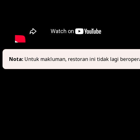
Nota:
Untuk makluman, restoran ini tidak lagi beropera
Berita baik kepada penggemar Nasi Padang di Cyberjaya! K
Cyberjaya yang sebelumnya dikenali sebagai Mafioso Shel