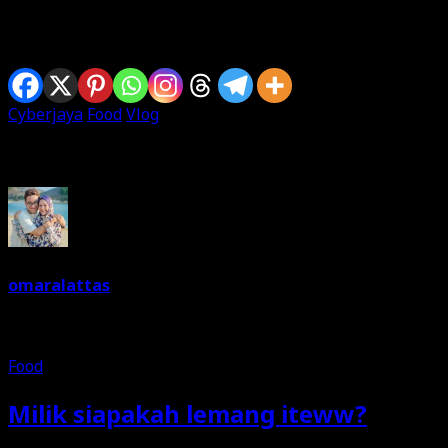
Sharing is caring
Cyberjaya
Food
Vlog
Written By
omaralattas
Dreams are free. So keep on dreaming. I am a dreamer. Love 
Food
Milik siapakah lemang iteww?