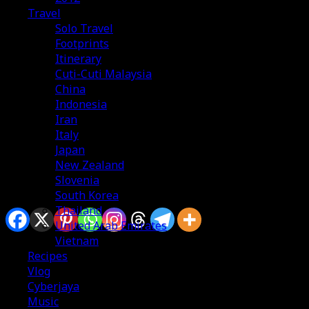
Travel
Solo Travel
Footprints
Itinerary
Cuti-Cuti Malaysia
China
Indonesia
Iran
Italy
Japan
New Zealand
Slovenia
South Korea
Sharing is caring
Thailand
United Arab Emirates
Vietnam
Recipes
Assalamualaikum dan salam sejahtera buat rakan-rakan
Vlog
pembaca blog yang aku sayangi. Terima kasih kerana
Cyberjaya
sudi singgah di halaman rumah aku di dunia cyber ni.
Music