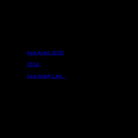
vlog aku tu. Semoga yang baik-baik untuk korang semua.
Salam penuh kasih,
Omar Al-Attas
31 Disember 2025
Apa Azam 2025?
2024…
Soal Jodoh Lagi…