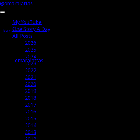
@omaralattas
My YouTube
One Story A Day
Random
All Posts
2026
Selamat Tahun Baru 2026!
2025
2024
omaralattas
2023
31st December 2025
2022
2021
2020
2019
2018
2017
2016
2015
2014
2013
2012