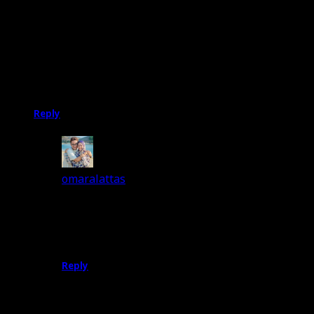
Amir bin Omar
22nd January 2026
Selamat Tahun Baru Syed Omar!
Nak cari info tentang HatYai, jumpa page ni.
All the best for 2026!
Amir
Reply
omaralattas
22nd January 2026
Assalamualaikum sohabat! Selamat tahun
baru juga ya. Dan selamat becuti ke Hatyai! 😊
😊
Reply
Leave a Comment