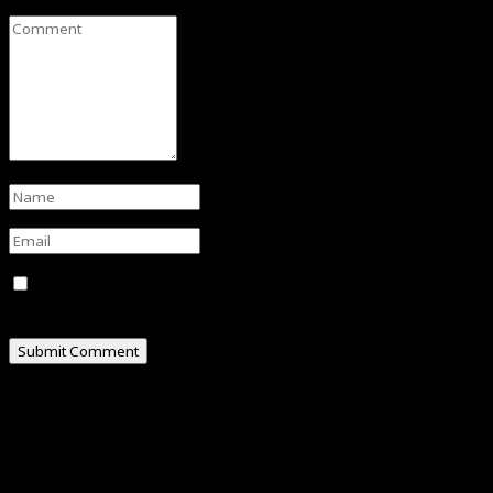
Save my name, email, and website in this browser for
the next time I comment.
ABOUT
Hello, I am Omar Al-Attas, a creative professional
residing in Cyberjaya, Malaysia.