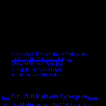
I’m really into social media, where I share my
experiences and random thoughts through my blogs
and YouTube channel.
Exploring new destinations, savoring diverse
cuisines, and indulging in various genres of music add
color to my life.
Recent Posts
Solo Travel 3H2M ke Hatyai & Phatthalung
Road Trip 3H2M ke Kuala Kangsar
Weekend Santai di Cyberjaya
Trip 3H2M ke Pulau Redang
Family Trip 2H1M ke Melaka
MORE STORIES
Cyberjaya
Cuti-Cuti Malaysia
China
Dream
Food
Indonesia
Italy
Iran
Hilton
Home
Hong Kong